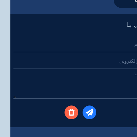
ا
 بنا