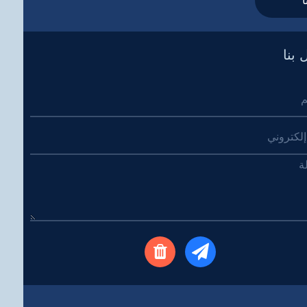
ا
 بنا